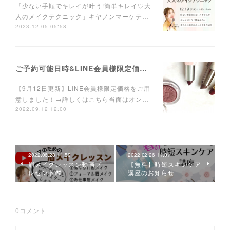
「少ない手順でキレイが叶う!簡単キレイ♡大
人のメイクテクニック」キヤノンマーケテ…
2023.12.05 05:58
ご予約可能日時&LINE会員様限定価格のお知らせ
【9月12日更新】LINE会員様限定価格をご用
意しました！→詳しくはこちら当面はオン…
2022.09.12 12:00
2022.06.28 11:59
2022.02.26 11:01
眉メイクレッスン動画プ
【無料】時短スキンケア
レゼント🎁
講座のお知らせ
0
コメント